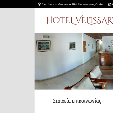
Eleutheriou Venizelou 184, Hersonissos, Crete
+
HOTEL VELISSA
Στοιχεία επικοινωνίας