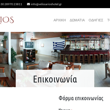
30 28970 23811
info@velissarioshotel.gr
RIOS
ΑΡΧΙΚΉ
ΔΩΜΆΤΙΑ
ΟΔΗΓΊΕΣ
Τ
Επικοινωνία
Φόρμα επικοινωνίας
Όνομα