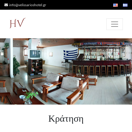
info@velissarioshotel.gr
HV
Κράτηση